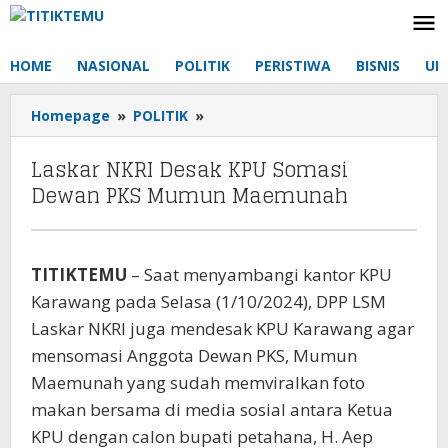
Lewati
ke
konten
HOME
NASIONAL
POLITIK
PERISTIWA
BISNIS
UM
Homepage
»
POLITIK
»
Laskar
NKRI
Desak
Laskar NKRI Desak KPU Somasi
KPU
Dewan PKS Mumun Maemunah
Somasi
Dewan
PKS
Mumun
TITIKTEMU
– Saat menyambangi kantor KPU
Maemunah
Karawang pada Selasa (1/10/2024), DPP LSM
Laskar NKRI juga mendesak KPU Karawang agar
mensomasi Anggota Dewan PKS, Mumun
Maemunah yang sudah memviralkan foto
makan bersama di media sosial antara Ketua
KPU dengan calon bupati petahana, H. Aep