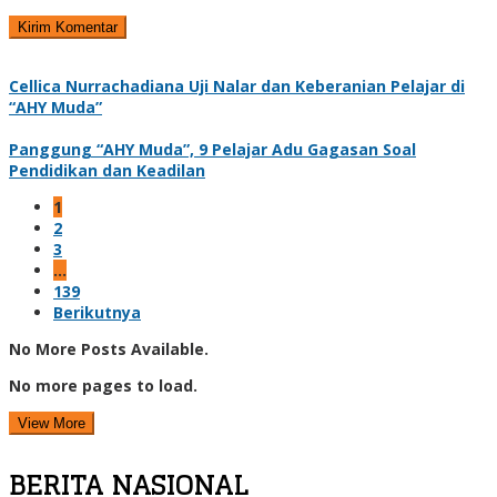
Cellica Nurrachadiana Uji Nalar dan Keberanian Pelajar di
“AHY Muda”
Panggung “AHY Muda”, 9 Pelajar Adu Gagasan Soal
Pendidikan dan Keadilan
1
2
3
…
139
Berikutnya
No More Posts Available.
No more pages to load.
View More
BERITA NASIONAL