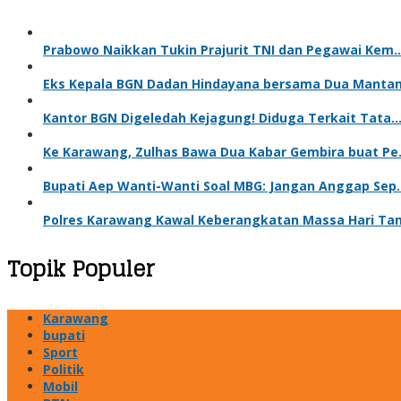
Prabowo Naikkan Tukin Prajurit TNI dan Pegawai Kem
Eks Kepala BGN Dadan Hindayana bersama Dua Manta
Kantor BGN Digeledah Kejagung! Diduga Terkait Tata
Ke Karawang, Zulhas Bawa Dua Kabar Gembira buat P
Bupati Aep Wanti-Wanti Soal MBG: Jangan Anggap Sep
Polres Karawang Kawal Keberangkatan Massa Hari Ta
Topik Populer
Karawang
bupati
Sport
Politik
Mobil