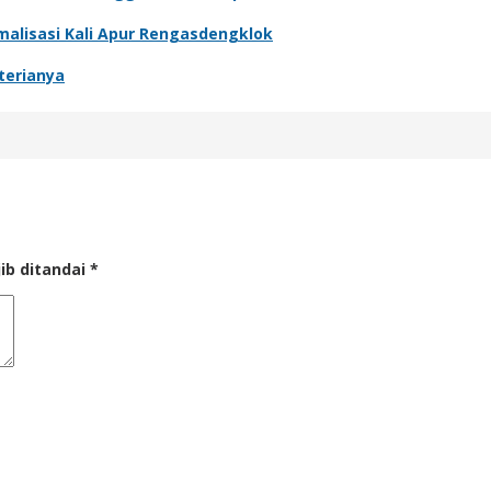
malisasi Kali Apur Rengasdengklok
terianya
ib ditandai
*