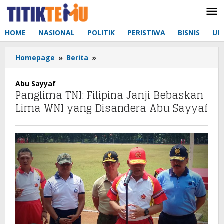
Lewati
ke
konten
HOME
NASIONAL
POLITIK
PERISTIWA
BISNIS
UM
Homepage
»
Berita
»
Panglima
TNI:
Filipina
Abu Sayyaf
Janji
Panglima TNI: Filipina Janji Bebaskan
Bebaskan
Lima WNI yang Disandera Abu Sayyaf
Lima
WNI
yang
Disandera
Abu
Sayyaf