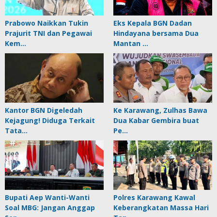
Prabowo Naikkan Tukin
Eks Kepala BGN Dadan
Prajurit TNI dan Pegawai
Hindayana bersama Dua
Kem…
Mantan …
Kantor BGN Digeledah
Ke Karawang, Zulhas Bawa
Kejagung! Diduga Terkait
Dua Kabar Gembira buat
Tata…
Pe…
Bupati Aep Wanti-Wanti
Polres Karawang Kawal
Soal MBG: Jangan Anggap
Keberangkatan Massa Hari