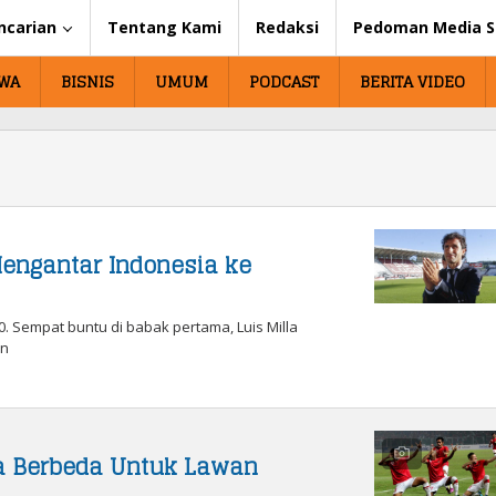
ncarian
Tentang Kami
Redaksi
Pedoman Media S
IWA
BISNIS
UMUM
PODCAST
BERITA VIDEO
 Mengantar Indonesia ke
. Sempat buntu di babak pertama, Luis Milla
on
ra Berbeda Untuk Lawan