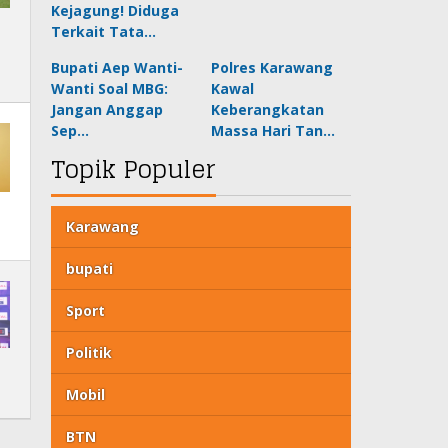
Kejagung! Diduga
Terkait Tata…
Bupati Aep Wanti-
Polres Karawang
Wanti Soal MBG:
Kawal
Jangan Anggap
Keberangkatan
Sep…
Massa Hari Tan…
Topik Populer
Karawang
bupati
Sport
Politik
Mobil
BTN