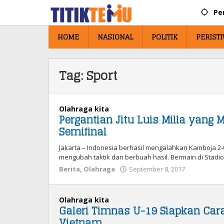
Lewati
Pe
ke
konten
HOME
NASIONAL
POLITIK
PERIST
Tag:
Sport
Olahraga kita
Pergantian Jitu Luis Milla yang
Semifinal
Jakarta – Indonesia berhasil mengalahkan Kamboja 2-0
mengubah taktik dan berbuah hasil. Bermain di Stadi
Berita
,
Olahraga
September 8, 2017
oleh
Admin
Olahraga kita
Galeri Timnas U-19 Siapkan Ca
Vietnam