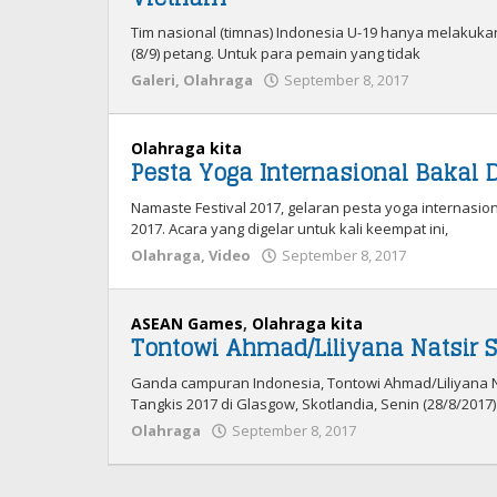
Tim nasional (timnas) Indonesia U-19 hanya melakukan 
(8/9) petang. Untuk para pemain yang tidak
Galeri
,
Olahraga
September 8, 2017
oleh
Admin
Olahraga kita
Pesta Yoga Internasional Bakal D
Namaste Festival 2017, gelaran pesta yoga internasiona
2017. Acara yang digelar untuk kali keempat ini,
Olahraga
,
Video
September 8, 2017
oleh
Admin
ASEAN Games
,
Olahraga kita
Tontowi Ahmad/Liliyana Natsir 
Ganda campuran Indonesia, Tontowi Ahmad/Liliyana N
Tangkis 2017 di Glasgow, Skotlandia, Senin (28/8/201
Olahraga
September 8, 2017
oleh
Admin