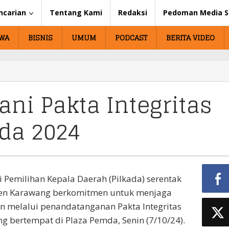
ncarian
Tentang Kami
Redaksi
Pedoman Media S
IWA
BISNIS
UMUM
PODCAST
BERITA VIDEO
ni Pakta Integritas
ada 2024
 Pemilihan Kepala Daerah (Pilkada) serentak
ten Karawang berkomitmen untuk menjaga
kan melalui penandatanganan Pakta Integritas
ng bertempat di Plaza Pemda, Senin (7/10/24).