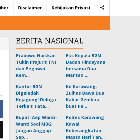
iber
Disclaimer
Kebijakan Privasi
BERITA NASIONAL
Prabowo Naikkan
Eks Kepala BGN
Tukin Prajurit TNI
Dadan Hindayana
dan Pegawai
bersama Dua
Kem…
Mantan …
Kantor BGN
Ke Karawang,
Digeledah
Zulhas Bawa Dua
Kejagung! Diduga
Kabar Gembira
Terkait Tata…
buat Pe…
Bupati Aep Wanti-
Polres Karawang
Wanti Soal MBG:
Kawal
Jangan Anggap
Keberangkatan
Sep…
Massa Hari Tan…