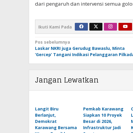
dari pengaruh dan intervensi semua golon
Ikuti Kami Pada
Navigasi
Pos sebelumnya
pos
Laskar NKRI juga Gerudug Bawaslu, Minta
‘Gercep’ Tangani Indikasi Pelanggaran Pilkad
Jangan Lewatkan
Langit Biru
Pemkab Karawang
C
Berlanjut,
Siapkan 10 Proyek
Demokrat
Besar di 2026,
Karawang Bersama
Infrastruktur Jadi