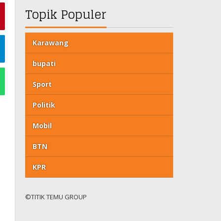
Topik Populer
Karawang
bupati
Sport
Politik
Mobil
BTN
KPR
©TITIK TEMU GROUP