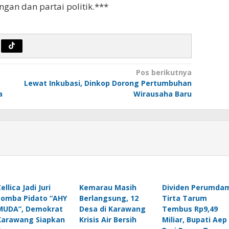
gan dan partai politik.***
Pos berikutnya
Lewat Inkubasi, Dinkop Dorong Pertumbuhan
a
Wirausaha Baru
ellica Jadi Juri
Kemarau Masih
Dividen Perumda
Lomba Pidato “AHY
Berlangsung, 12
Tirta Tarum
MUDA”, Demokrat
Desa di Karawang
Tembus Rp9,49
Karawang Siapkan
Krisis Air Bersih
Miliar, Bupati Aep