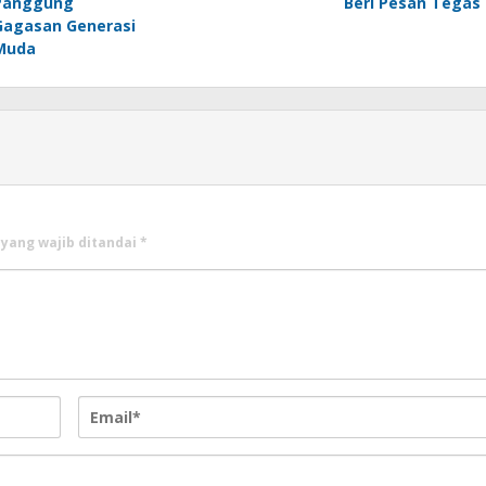
Panggung
Beri Pesan Tegas
Gagasan Generasi
Muda
 yang wajib ditandai
*