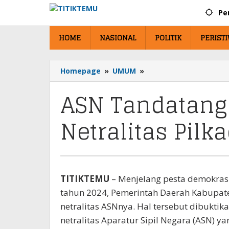
Lewati
Pe
ke
konten
HOME
NASIONAL
POLITIK
PERIST
Homepage
»
UMUM
»
ASN
Tandatangani
ASN Tandatanga
Pakta
Integritas
Netralitas
Netralitas Pilk
Pilkada
2024
TITIKTEMU
– Menjelang pesta demokrasi
tahun 2024, Pemerintah Daerah Kabupa
netralitas ASNnya. Hal tersebut dibukti
netralitas Aparatur Sipil Negara (ASN) ya