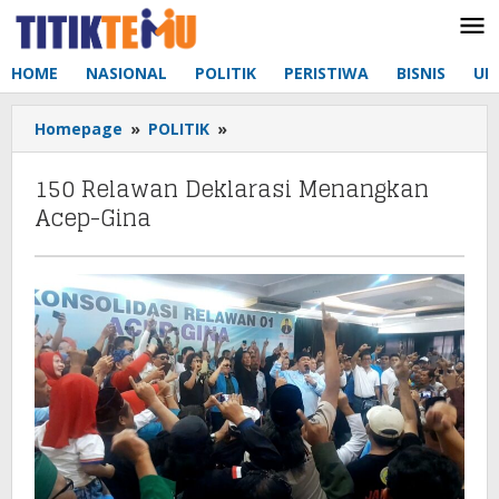
Lewati
ke
konten
HOME
NASIONAL
POLITIK
PERISTIWA
BISNIS
UM
Homepage
»
POLITIK
»
150
Relawan
Deklarasi
150 Relawan Deklarasi Menangkan
Menangkan
Acep-Gina
Acep-
Gina