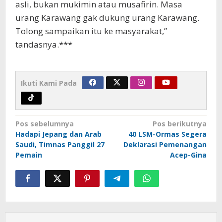
asli, bukan mukimin atau musafirin. Masa
urang Karawang gak dukung urang Karawang.
Tolong sampaikan itu ke masyarakat,”
tandasnya.***
Ikuti Kami Pada
Navigasi
Pos sebelumnya
Pos berikutnya
pos
Hadapi Jepang dan Arab
40 LSM-Ormas Segera
Saudi, Timnas Panggil 27
Deklarasi Pemenangan
Pemain
Acep-Gina