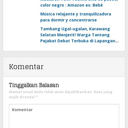
color negro : Amazon es: Bebé
Música relajante y tranquilizadora
para dormir y concentrarse
Tambang Ugal-ugalan, Karawang
Selatan Menjerit! Warga Tantang
Pejabat Debat Terbuka di Lapangan
Pemda
Komentar
Tinggalkan Balasan
Alamat email Anda tidak akan dipublikasikan.
Ruas yang
wajib ditandai
*