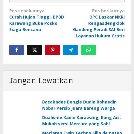
Navigasi
Pos sebelumnya
Pos berikutnya
pos
Curah Hujan Tinggi, BPBD
DPC Laskar NKRI
Karawang Buka Posko
Rengasdengklok
Siaga Bencana
Gandeng Peradi SAI Beri
Layanan Hukum Gratis
Jangan Lewatkan
Bacakades Bengle Dudin Rohaedin
Nobar Persib Juara Bareng Warga
Dualisme Kadin Karawang, Kang Ais:
Mukab versi Mercure yang Sah!
Maclaren Twin Techno Silla de paseo,