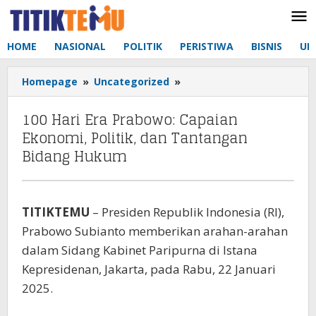
Lewati
ke
konten
HOME
NASIONAL
POLITIK
PERISTIWA
BISNIS
UM
Homepage
»
Uncategorized
»
100
Hari
Era
100 Hari Era Prabowo: Capaian
Prabowo:
Ekonomi, Politik, dan Tantangan
Capaian
Bidang Hukum
Ekonomi,
Politik,
dan
Tantangan
TITIKTEMU
– Presiden Republik Indonesia (RI),
Bidang
Prabowo Subianto memberikan arahan-arahan
Hukum
dalam Sidang Kabinet Paripurna di Istana
Kepresidenan, Jakarta, pada Rabu, 22 Januari
2025.