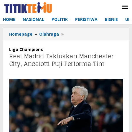
Lewati
ke
konten
HOME
NASIONAL
POLITIK
PERISTIWA
BISNIS
UM
Homepage
»
Olahraga
»
Real
Madrid
Taklukkan
Liga Champions
Manchester
Real Madrid Taklukkan Manchester
City,
City, Ancelotti Puji Performa Tim
Ancelotti
Puji
Performa
Tim