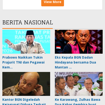
View More
BERITA NASIONAL
Prabowo Naikkan Tukin
Eks Kepala BGN Dadan
Prajurit TNI dan Pegawai
Hindayana bersama Dua
Kem…
Mantan …
Kantor BGN Digeledah
Ke Karawang, Zulhas Bawa
Kejagung! Diduga Terkait
Dua Kabar Gembira buat