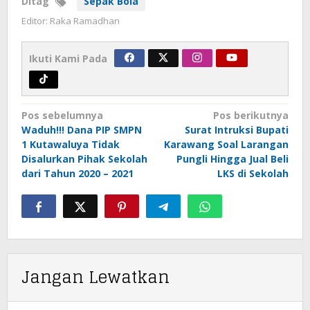
Ditag
Sepak Bola
Editor: Raka Ramadhan
Ikuti Kami Pada
Navigasi
Pos sebelumnya
Pos berikutnya
pos
Waduh!!! Dana PIP SMPN
Surat Intruksi Bupati
1 Kutawaluya Tidak
Karawang Soal Larangan
Disalurkan Pihak Sekolah
Pungli Hingga Jual Beli
dari Tahun 2020 – 2021
LKS di Sekolah
Jangan Lewatkan