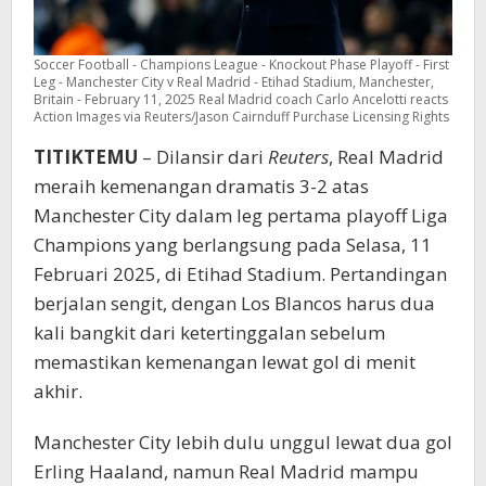
Soccer Football - Champions League - Knockout Phase Playoff - First
Leg - Manchester City v Real Madrid - Etihad Stadium, Manchester,
Britain - February 11, 2025 Real Madrid coach Carlo Ancelotti reacts
Action Images via Reuters/Jason Cairnduff Purchase Licensing Rights
TITIKTEMU
– Dilansir dari
Reuters
, Real Madrid
meraih kemenangan dramatis 3-2 atas
Manchester City dalam leg pertama playoff Liga
Champions yang berlangsung pada Selasa, 11
Februari 2025, di Etihad Stadium. Pertandingan
berjalan sengit, dengan Los Blancos harus dua
kali bangkit dari ketertinggalan sebelum
memastikan kemenangan lewat gol di menit
akhir.
Manchester City lebih dulu unggul lewat dua gol
Erling Haaland, namun Real Madrid mampu