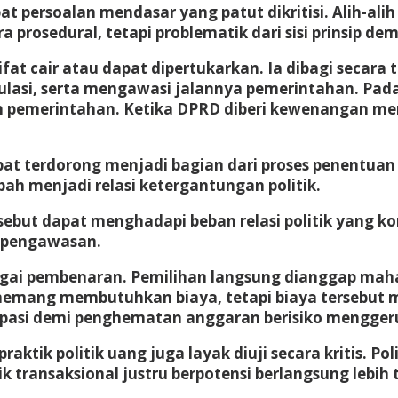
at persoalan mendasar yang patut dikritisi. Alih-al
rosedural, tetapi problematik dari sisi prinsip dem
ifat cair atau dapat dipertukarkan. Ia dibagi seca
gulasi, serta mengawasi jalannya pemerintahan. Pad
 pemerintahan. Ketika DPRD diberi kewenangan mem
t terdorong menjadi bagian dari proses penentuan 
ah menjadi relasi ketergantungan politik.
sebut dapat menghadapi beban relasi politik yang k
s pengawasan.
agai pembenaran. Pemilihan langsung dianggap mah
 memang membutuhkan biaya, tetapi biaya tersebut m
sipasi demi penghematan anggaran berisiko menggeru
tik politik uang juga layak diuji secara kritis. Pol
k transaksional justru berpotensi berlangsung lebih t