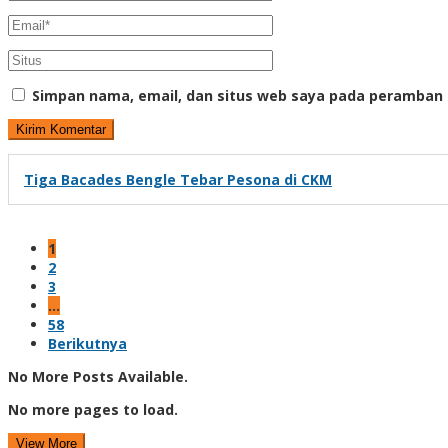
Simpan nama, email, dan situs web saya pada peramban 
Tiga Bacades Bengle Tebar Pesona di CKM
1
2
3
…
58
Berikutnya
No More Posts Available.
No more pages to load.
View More