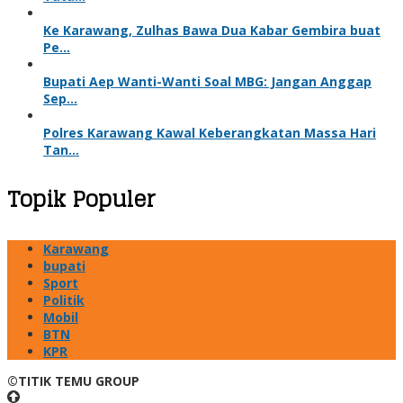
Ke Karawang, Zulhas Bawa Dua Kabar Gembira buat
Pe…
Bupati Aep Wanti-Wanti Soal MBG: Jangan Anggap
Sep…
Polres Karawang Kawal Keberangkatan Massa Hari
Tan…
Topik Populer
Karawang
bupati
Sport
Politik
Mobil
BTN
KPR
©TITIK TEMU GROUP