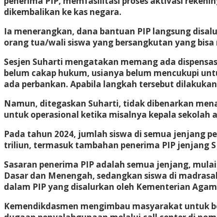
penerima PIP, memfasilitasi proses aktivasi reken
dikembalikan ke kas negara.
Ia menerangkan, dana bantuan PIP langsung disal
orang tua/wali siswa yang bersangkutan yang bisa 
Sesjen Suharti mengatakan memang ada dispensasi, y
belum cakap hukum, usianya belum mencukupi untu
ada perbankan. Apabila langkah tersebut dilakukan 
Namun, ditegaskan Suharti, tidak dibenarkan mena
untuk operasional ketika misalnya kepala sekolah 
Pada tahun 2024, jumlah siswa di semua jenjang 
triliun, termasuk tambahan penerima PIP jenjang 
Sasaran penerima PIP adalah semua jenjang, mula
Dasar dan Menengah, sedangkan siswa di madrasah,
dalam PIP yang disalurkan oleh Kementerian Agam
Kemendikdasmen mengimbau masyarakat untuk bek