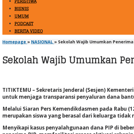
PERISTIWA
BISNIS
UMUM
PODCAST
BERITA VIDEO
Homepage
»
NASIONAL
»
Sekolah Wajib Umumkan Penerima 
Sekolah Wajib Umumkan Pen
TITIKTEMU
– Sekretaris Jenderal (Sesjen) Kement
untuk menjaga transparansi penyaluran dana bantu
Melalui Siaran Pers Kemendikdasmen pada Rabu (1
merupakan siswa yang berasal dari keluarga tida
Menyikapi kasus penyalahgunaan dana PIP di beb