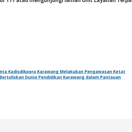
mor 177 atau mengunjungi laman Unit Layanan Terpa
nta Kadisdikpora Karawang Melakukan Pengawasan Ketat
 Bertuliskan Dunia Pendidikan Karawang dalam Pantauan