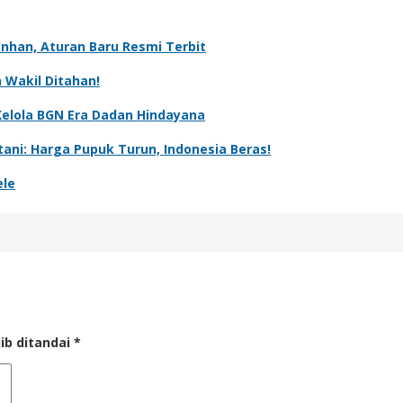
nhan, Aturan Baru Resmi Terbit
Wakil Ditahan!
Kelola BGN Era Dadan Hindayana
ani: Harga Pupuk Turun, Indonesia Beras!
ele
ib ditandai
*