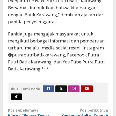
menjadi The Next Putra Putri Batik Karawang!
Bersama kita buktikan bahwa kita bangga
dengan Batik Karawang,” demikian ajakan dari
panitia penyelenggara.
Panitia juga mengajak masyarakat untuk
mengikuti berbagai informasi dan pembaruan
terbaru melalui media sosial resmi: Instagram
@putraputribatikkarawang, Facebook Putra
Putri Batik Karawang, dan YouTube Putra Putri
Batik Karawang.***
Ikuti Kami Pada
Navigasi
Pos sebelumnya
Pos berikutnya
Warga Cibuaya Tewas
Kunker ke Bali di Tengah