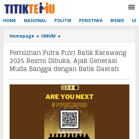
Lewati
ke
konten
HOME
NASIONAL
POLITIK
PERISTIWA
BISNIS
UM
Homepage
»
UMUM
»
Pemilihan
Putra
Putri
Pemilihan Putra Putri Batik Karawang
Batik
2025 Resmi Dibuka, Ajak Generasi
Karawang
Muda Bangga dengan Batik Daerah
2025
Resmi
Dibuka,
Ajak
Generasi
Muda
Bangga
dengan
Batik
Daerah