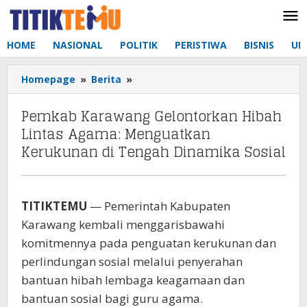
Lewati
ke
konten
HOME
NASIONAL
POLITIK
PERISTIWA
BISNIS
UM
Homepage
»
Berita
»
Pemkab
Karawang
Gelontorkan
Pemkab Karawang Gelontorkan Hibah
Hibah
Lintas Agama: Menguatkan
Lintas
Kerukunan di Tengah Dinamika Sosial
Agama:
Menguatkan
Kerukunan
di
TITIKTEMU
— Pemerintah Kabupaten
Tengah
Karawang kembali menggarisbawahi
Dinamika
Sosial
komitmennya pada penguatan kerukunan dan
perlindungan sosial melalui penyerahan
bantuan hibah lembaga keagamaan dan
bantuan sosial bagi guru agama.