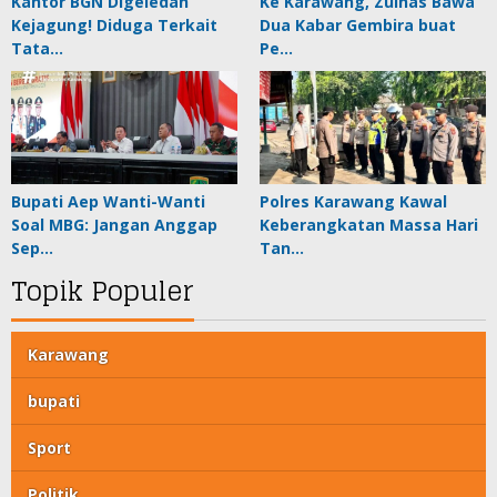
Kantor BGN Digeledah
Ke Karawang, Zulhas Bawa
Kejagung! Diduga Terkait
Dua Kabar Gembira buat
Tata…
Pe…
Bupati Aep Wanti-Wanti
Polres Karawang Kawal
Soal MBG: Jangan Anggap
Keberangkatan Massa Hari
Sep…
Tan…
Topik Populer
Karawang
bupati
Sport
Politik