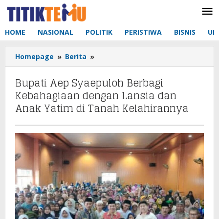
Lewati
ke
konten
HOME
NASIONAL
POLITIK
PERISTIWA
BISNIS
UM
Homepage
»
Berita
»
Bupati
Aep
Syaepuloh
Bupati Aep Syaepuloh Berbagi
Berbagi
Kebahagiaan dengan Lansia dan
Kebahagiaan
Anak Yatim di Tanah Kelahirannya
dengan
Lansia
dan
Anak
Yatim
di
Tanah
Kelahirannya