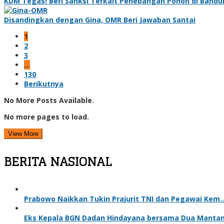
KDM Tegas! Beri Sanksi Terkait Penebangan Pohon di Band
Disandingkan dengan Gina, OMR Beri Jawaban Santai
1
2
3
…
130
Berikutnya
No More Posts Available.
No more pages to load.
View More
BERITA NASIONAL
Prabowo Naikkan Tukin Prajurit TNI dan Pegawai Kem
Eks Kepala BGN Dadan Hindayana bersama Dua Manta