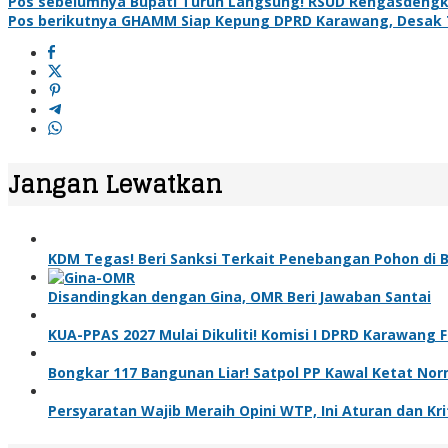
Pos sebelumnya
Bupati Turun Langsung! RSUD Rengasdengklo
Pos berikutnya
GHAMM Siap Kepung DPRD Karawang, Desak T
Jangan Lewatkan
KDM Tegas! Beri Sanksi Terkait Penebangan Pohon di
Disandingkan dengan Gina, OMR Beri Jawaban Santai
KUA-PPAS 2027 Mulai Dikuliti! Komisi I DPRD Karawang
Bongkar 117 Bangunan Liar! Satpol PP Kawal Ketat Nor
Persyaratan Wajib Meraih Opini WTP, Ini Aturan dan Kri