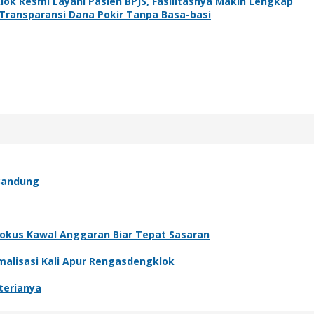
k Resmi Layani Pasien BPJS, Fasilitasnya Makin Lengkap
ransparansi Dana Pokir Tanpa Basa-basi
 Bandung
 Fokus Kawal Anggaran Biar Tepat Sasaran
malisasi Kali Apur Rengasdengklok
terianya