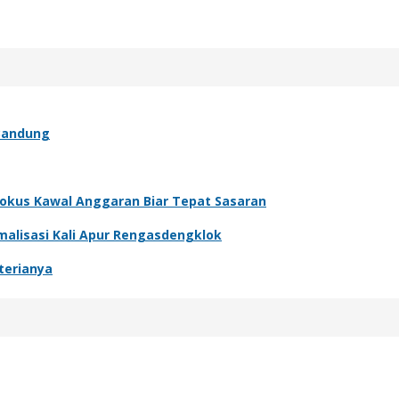
 Bandung
 Fokus Kawal Anggaran Biar Tepat Sasaran
malisasi Kali Apur Rengasdengklok
terianya