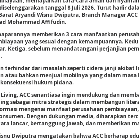
 pembiayaan, memaparkan cara-cara aman dan nyam
selenggarakan tanggal 8 Juli 2026. Turut hadir dal
 Barat Aryandi Wisnu Dwiputra, Branch Manager AC
ead Mohammad Affifudin.
emaparannya memberikan 3 cara manfaatkan perusa
mbiayaan yang sesuai dengan kemampuannya. Kedua,
nar. Ketiga, sebelum menandatangani perjanjian pe
.
terhindar dari masalah seperti cidera janji akibat 
atau bahkan menjual mobilnya yang dalam masa kre
 konsekuensi hukum pidana.
ter Living, ACC senantiasa ingin mendukung dan me
ting sebagai mitra strategis dalam membangun lite
nformasi mengenai manfaat perusahaan pembiayaan
onsumen. Dengan dukungan media, diharapkan terci
ara lancar, bertanggung jawab, dan memberikan man
Wisnu Dwiputra mengatakan bahwa ACC berharap edu