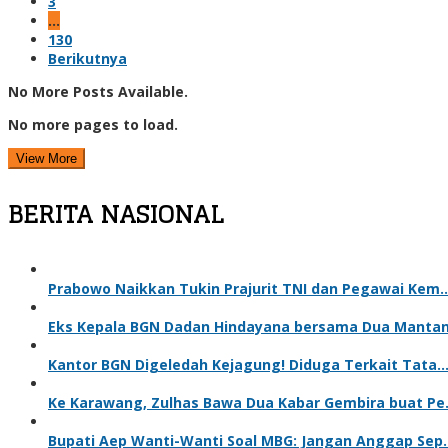
3
…
130
Berikutnya
No More Posts Available.
No more pages to load.
View More
BERITA NASIONAL
Prabowo Naikkan Tukin Prajurit TNI dan Pegawai Kem
Eks Kepala BGN Dadan Hindayana bersama Dua Manta
Kantor BGN Digeledah Kejagung! Diduga Terkait Tata
Ke Karawang, Zulhas Bawa Dua Kabar Gembira buat P
Bupati Aep Wanti-Wanti Soal MBG: Jangan Anggap Sep