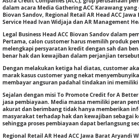
Astra Credit Companies (ACC), grup perusahaan
dalam acara Media Gathering ACC Karawang yang di
Biovan Sandov, Regional Retail AR Head ACC Jawa
Service Head Ivan Widjaja dan AR Management H
Legal Business Head ACC Biovan Sandov dalam p
Pertama, calon customer harus memilih produk pe
melengkapi persyaratan kredit dengan sah dan be
benar hak dan kewajiban dalam perjanjian tersebut
Dengan melakukan ketiga hal diatas, customer akan 
marak kasus customer yang nekat menyembunyikan 
membayar angsuran padahal tindakan ini memiliki
Sejalan dengan misi To Promote Credit for A Bet
jasa pembiayaan. Media massa memiliki peran pen
akurat dan berimbang tidak hanya memberikan i
masyarakat terhadap hak dan kewajiban sebagai k
sehingga proses pembiayaan dapat berlangsung sec
Regional Retail AR Head ACC Jawa Barat Aryandi 