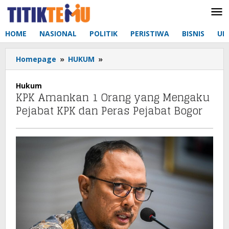
Lewati
ke
konten
HOME
NASIONAL
POLITIK
PERISTIWA
BISNIS
UM
Homepage
»
HUKUM
»
KPK
Amankan
1
Hukum
Orang
KPK Amankan 1 Orang yang Mengaku
yang
Pejabat KPK dan Peras Pejabat Bogor
Mengaku
Pejabat
KPK
dan
Peras
Pejabat
Bogor