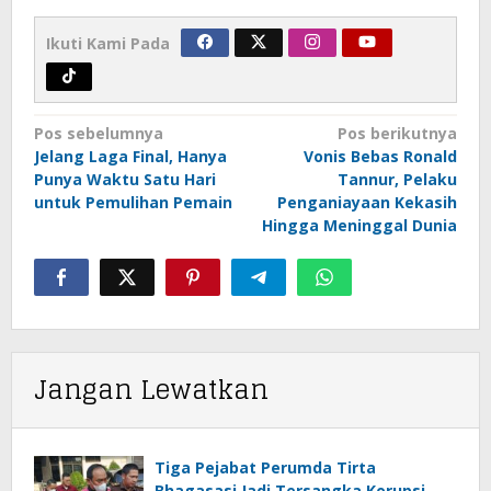
Ikuti Kami Pada
Navigasi
Pos sebelumnya
Pos berikutnya
pos
Jelang Laga Final, Hanya
Vonis Bebas Ronald
Punya Waktu Satu Hari
Tannur, Pelaku
untuk Pemulihan Pemain
Penganiayaan Kekasih
Hingga Meninggal Dunia
Jangan Lewatkan
Tiga Pejabat Perumda Tirta
Bhagasasi Jadi Tersangka Korupsi