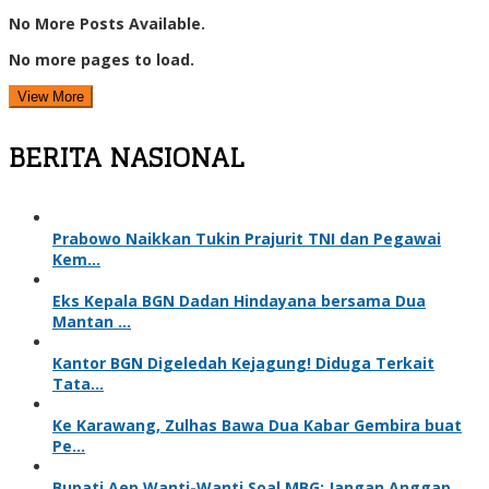
No More Posts Available.
No more pages to load.
View More
BERITA NASIONAL
Prabowo Naikkan Tukin Prajurit TNI dan Pegawai
Kem…
Eks Kepala BGN Dadan Hindayana bersama Dua
Mantan …
Kantor BGN Digeledah Kejagung! Diduga Terkait
Tata…
Ke Karawang, Zulhas Bawa Dua Kabar Gembira buat
Pe…
Bupati Aep Wanti-Wanti Soal MBG: Jangan Anggap