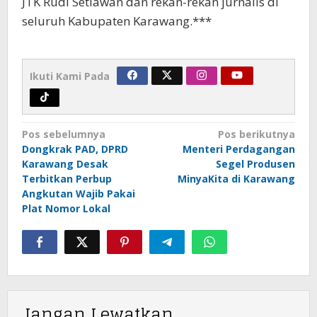
JTK Rudi Setiawan dan rekan-rekan jurnalis di
seluruh Kabupaten Karawang.***
Ikuti Kami Pada
Navigasi
Pos sebelumnya
Pos berikutnya
pos
Dongkrak PAD, DPRD
Menteri Perdagangan
Karawang Desak
Segel Produsen
Terbitkan Perbup
MinyaKita di Karawang
Angkutan Wajib Pakai
Plat Nomor Lokal
Jangan Lewatkan