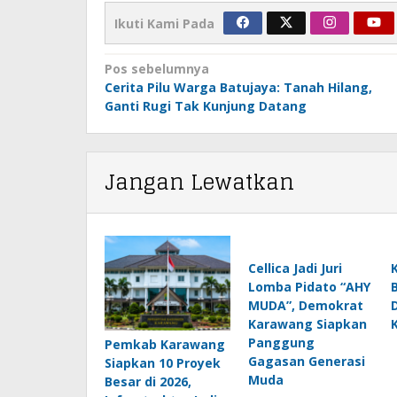
Ikuti Kami Pada
Navigasi
Pos sebelumnya
pos
Cerita Pilu Warga Batujaya: Tanah Hilang,
Ganti Rugi Tak Kunjung Datang
Jangan Lewatkan
Cellica Jadi Juri
Lomba Pidato “AHY
MUDA”, Demokrat
Karawang Siapkan
K
Panggung
Pemkab Karawang
Gagasan Generasi
Siapkan 10 Proyek
Muda
Besar di 2026,