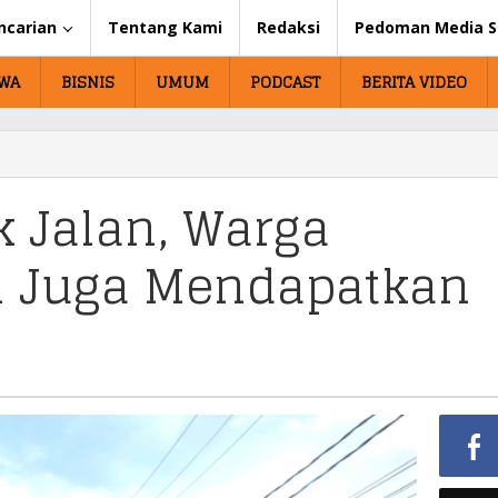
ncarian
Tentang Kami
Redaksi
Pedoman Media S
IWA
BISNIS
UMUM
PODCAST
BERITA VIDEO
k Jalan, Warga
m Juga Mendapatkan