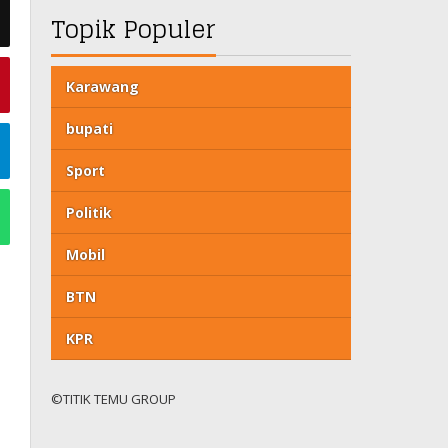
Topik Populer
Karawang
bupati
Sport
Politik
Mobil
BTN
KPR
©TITIK TEMU GROUP