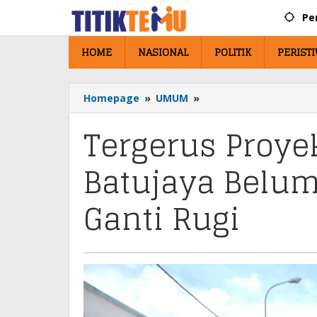
Lewati
Pe
ke
konten
HOME
NASIONAL
POLITIK
PERIST
Homepage
»
UMUM
»
Tergerus
Proyek
Tergerus Proye
Jalan,
Warga
Batujaya
Batujaya Belu
Belum
Juga
Ganti Rugi
Mendapatkan
Ganti
Rugi