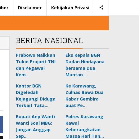
iber
Disclaimer
Kebijakan Privasi
BERITA NASIONAL
Prabowo Naikkan
Eks Kepala BGN
Tukin Prajurit TNI
Dadan Hindayana
dan Pegawai
bersama Dua
Kem…
Mantan …
Kantor BGN
Ke Karawang,
Digeledah
Zulhas Bawa Dua
Kejagung! Diduga
Kabar Gembira
Terkait Tata…
buat Pe…
Bupati Aep Wanti-
Polres Karawang
Wanti Soal MBG:
Kawal
Jangan Anggap
Keberangkatan
Sep…
Massa Hari Tan…