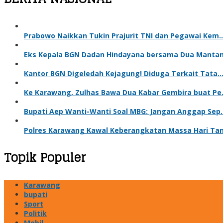
Prabowo Naikkan Tukin Prajurit TNI dan Pegawai Kem
Eks Kepala BGN Dadan Hindayana bersama Dua Manta
Kantor BGN Digeledah Kejagung! Diduga Terkait Tata
Ke Karawang, Zulhas Bawa Dua Kabar Gembira buat P
Bupati Aep Wanti-Wanti Soal MBG: Jangan Anggap Sep
Polres Karawang Kawal Keberangkatan Massa Hari Ta
Topik Populer
Karawang
bupati
Sport
Politik
Mobil