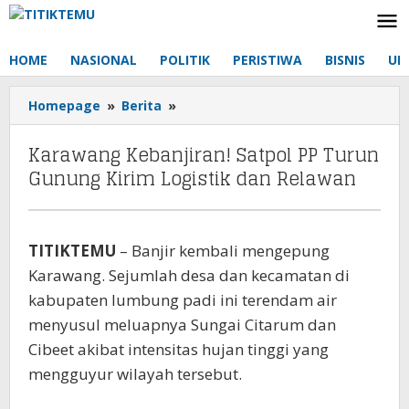
Lewati
ke
konten
HOME
NASIONAL
POLITIK
PERISTIWA
BISNIS
UM
Homepage
»
Berita
»
Karawang
Kebanjiran!
Satpol
Karawang Kebanjiran! Satpol PP Turun
PP
Gunung Kirim Logistik dan Relawan
Turun
Gunung
Kirim
Logistik
TITIKTEMU
– Banjir kembali mengepung
dan
Karawang. Sejumlah desa dan kecamatan di
Relawan
kabupaten lumbung padi ini terendam air
menyusul meluapnya Sungai Citarum dan
Cibeet akibat intensitas hujan tinggi yang
mengguyur wilayah tersebut.