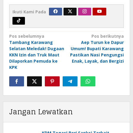
Ikuti Kami Pada
Navigasi
Pos sebelumnya
Pos berikutnya
pos
Tambang Karawang
Aep Turun ke Dapur
Selatan Meledak! Dugaan
Umum! Bupati Karawang
KKN Izin dan Truk Maut
Pastikan Nasi Pengungsi
Dilaporkan Pemuda ke
Enak, Layak, dan Bergizi
KPK
Jangan Lewatkan
KDM Tegas! Beri Sanksi Terkait