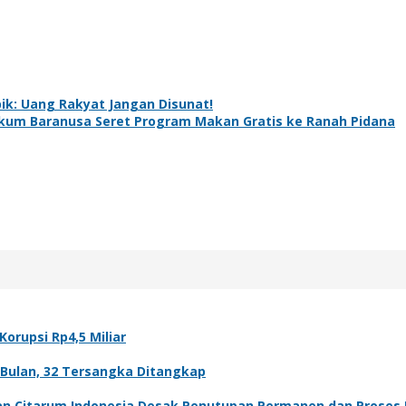
k: Uang Rakyat Jangan Disunat!
ukum Baranusa Seret Program Makan Gratis ke Ranah Pidana
orupsi Rp4,5 Miliar
Bulan, 32 Tersangka Ditangkap
n Citarum Indonesia Desak Penutupan Permanen dan Prose