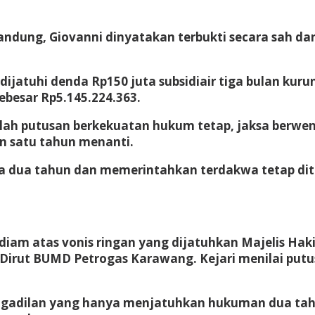
dung, Giovanni dinyatakan terbukti secara sah da
jatuhi denda Rp150 juta subsidiair tiga bulan kurung
esar Rp5.145.224.363.
etelah putusan berkekuatan hukum tetap, jaksa berw
n satu tahun menanti.
 dua tahun dan memerintahkan terdakwa tetap ditah
iam atas vonis ringan yang dijatuhkan Majelis Haki
irut BUMD Petrogas Karawang. Kejari menilai putusa
ngadilan yang hanya menjatuhkan hukuman dua tahu