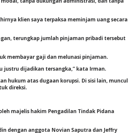
n modal, tanpa dukungan administrasi, dan tanpa
Akhirnya klien saya terpaksa meminjam uang secara
ngan, terungkap jumlah pinjaman pribadi tersebut
ntuk membayar gaji dan melunasi pinjaman.
u justru dijadikan tersangka,” kata Irman.
n hukum atas dugaan korupsi. Di sisi lain, muncul
uk direksi.
oleh majelis hakim Pengadilan Tindak Pidana
din dengan anggota Novian Saputra dan Jeffry