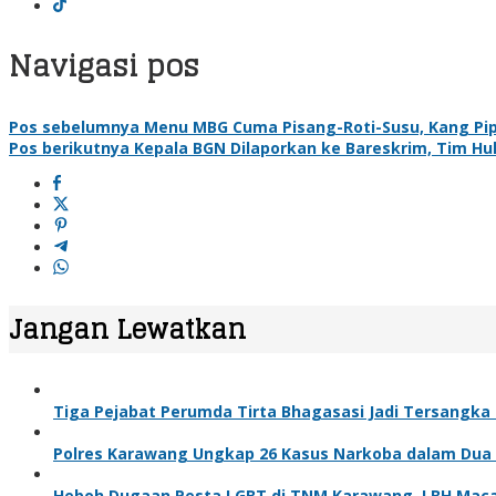
Navigasi pos
Pos sebelumnya
Menu MBG Cuma Pisang-Roti-Susu, Kang Pipi
Pos berikutnya
Kepala BGN Dilaporkan ke Bareskrim, Tim H
Jangan Lewatkan
Tiga Pejabat Perumda Tirta Bhagasasi Jadi Tersangka K
Polres Karawang Ungkap 26 Kasus Narkoba dalam Dua 
Heboh Dugaan Pesta LGBT di TNM Karawang, LBH Maca