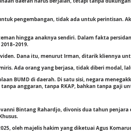
usahaan daerah harus berjalan, tetapi tanpa dukunga
a untuk pengembangan, tidak ada untuk perintisan. 
i teman hingga anaknya sendiri. Dalam fakta persida
e 2018–2019.
viden. Dana itu, menurut Irman, ditarik kliennya u
iris. Ada orang yang berjasa, tidak diberi modal, lal
an BUMD di daerah. Di satu sisi, negara menegakka
tanpa anggaran, tanpa RKAP, bahkan tanpa gaji unt
vanni Bintang Rahardjo, divonis dua tahun penjara 
Khusus.
2025, oleh majelis hakim yang diketuai Agus Komaru