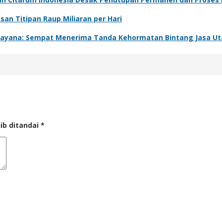
n Titipan Raup Miliaran per Hari
indayana: Sempat Menerima Tanda Kehormatan Bintang Jasa U
ib ditandai
*