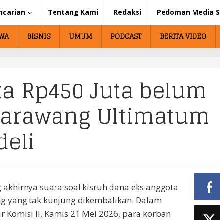
ncarian
Tentang Kami
Redaksi
Pedoman Media S
IWA
BISNIS
UMUM
PODCAST
BERITA VIDEO
ta Rp450 Juta belum
 Karawang Ultimatum
deli
khirnya suara soal kisruh dana eks anggota
g yang tak kunjung dikembalikan. Dalam
r Komisi II, Kamis 21 Mei 2026, para korban