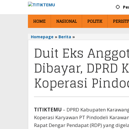
Lewati
Pe
ke
konten
HOME
NASIONAL
POLITIK
PERIST
Homepage
»
Berita
»
Duit
Eks
Duit Eks Anggo
Anggota
Rp450
Dibayar, DPRD
Juta
belum
Dibayar,
Koperasi Pindo
DPRD
Karawang
Ultimatum
Koperasi
Pindodeli
TITIKTEMU
– DPRD Kabupaten Karawang a
Koperasi Karyawan PT Pindodeli Karawan
Rapat Dengar Pendapat (RDP) yang digela