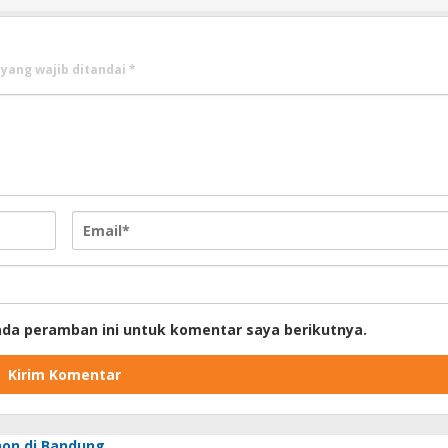
 yang wajib ditandai
*
ada peramban ini untuk komentar saya berikutnya.
hon di Bandung