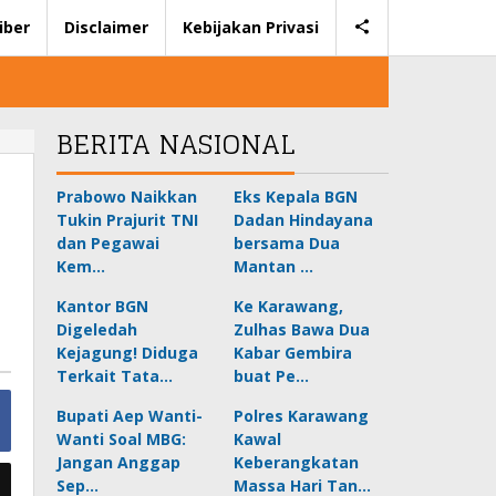
iber
Disclaimer
Kebijakan Privasi
BERITA NASIONAL
Prabowo Naikkan
Eks Kepala BGN
Tukin Prajurit TNI
Dadan Hindayana
dan Pegawai
bersama Dua
Kem…
Mantan …
Kantor BGN
Ke Karawang,
Digeledah
Zulhas Bawa Dua
Kejagung! Diduga
Kabar Gembira
Terkait Tata…
buat Pe…
Bupati Aep Wanti-
Polres Karawang
Wanti Soal MBG:
Kawal
Jangan Anggap
Keberangkatan
Sep…
Massa Hari Tan…