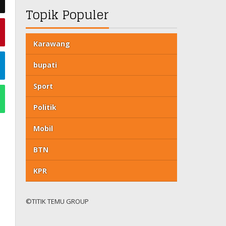
Topik Populer
Karawang
bupati
Sport
Politik
Mobil
BTN
KPR
©TITIK TEMU GROUP