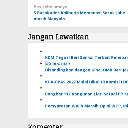
Navigasi
Pos sebelumnya
pos
5 Bacakades Kalihurip Memanas! Sosok Jahe
masih Menyala
Jangan Lewatkan
KDM Tegas! Beri Sanksi Terkait Peneb
Disandingkan dengan Gina, OMR Beri Ja
KUA-PPAS 2027 Mulai Dikuliti! Komisi I
Bongkar 117 Bangunan Liar! Satpol PP 
Persyaratan Wajib Meraih Opini WTP, Ini
Komentar