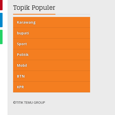
Topik Populer
Karawang
bupati
Sport
Politik
Mobil
BTN
KPR
©TITIK TEMU GROUP