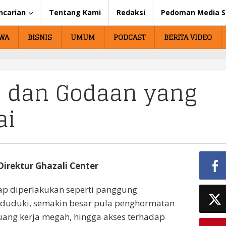
ncarian
Tentang Kami
Redaksi
Pedoman Media S
IWA
BISNIS
UMUM
PODCAST
BERITA VIDEO
, dan Godaan yang
ai
– Direktur Ghazali Center
erap diperlakukan seperti panggung
diduduki, semakin besar pula penghormatan
uang kerja megah, hingga akses terhadap