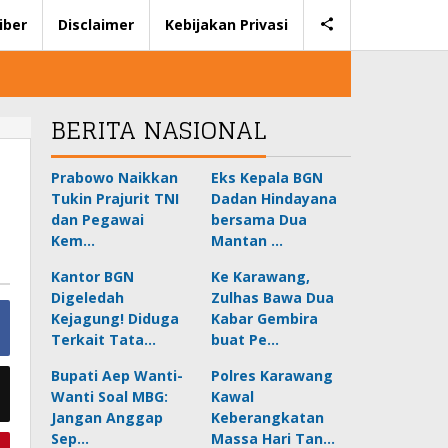
iber
Disclaimer
Kebijakan Privasi
BERITA NASIONAL
Prabowo Naikkan
Eks Kepala BGN
Tukin Prajurit TNI
Dadan Hindayana
dan Pegawai
bersama Dua
Kem…
Mantan …
Kantor BGN
Ke Karawang,
Digeledah
Zulhas Bawa Dua
Kejagung! Diduga
Kabar Gembira
Terkait Tata…
buat Pe…
Bupati Aep Wanti-
Polres Karawang
Wanti Soal MBG:
Kawal
Jangan Anggap
Keberangkatan
Sep…
Massa Hari Tan…