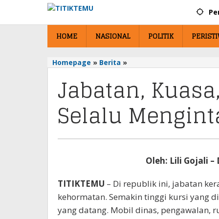
Lewati
Pe
ke
konten
HOME
NASIONAL
POLITIK
PERIST
Homepage
»
Berita
»
Jabatan,
Kuasa,
Jabatan, Kuasa
dan
Godaan
Selalu Mengint
yang
Selalu
Mengintai
Oleh: Lili Gojali 
TITIKTEMU
– Di republik ini, jabatan k
kehormatan. Semakin tinggi kursi yang 
yang datang. Mobil dinas, pengawalan, r