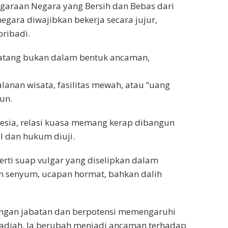
garaan Negara yang Bersih dan Bebas dari
negara diwajibkan bekerja secara jujur,
pribadi.
atang bukan dalam bentuk ancaman,
alanan wisata, fasilitas mewah, atau “uang
un.
onesia, relasi kuasa memang kerap dibangun
l dan hukum diuji.
perti suap vulgar yang diselipkan dalam
n senyum, ucapan hormat, bahkan dalih
dengan jabatan dan berpotensi memengaruhi
hadiah. Ia berubah menjadi ancaman terhadap