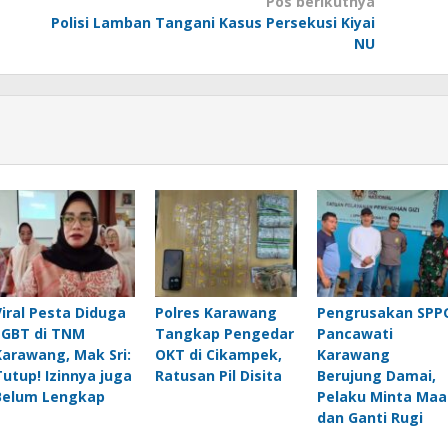
Pos berikutnya
Polisi Lamban Tangani Kasus Persekusi Kiyai
NU
Viral Pesta Diduga
Polres Karawang
Pengrusakan SPP
LGBT di TNM
Tangkap Pengedar
Pancawati
Karawang, Mak Sri:
OKT di Cikampek,
Karawang
Tutup! Izinnya juga
Ratusan Pil Disita
Berujung Damai,
Belum Lengkap
Pelaku Minta Maa
dan Ganti Rugi