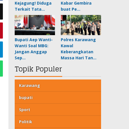
Kejagung! Diduga
Kabar Gembira
Terkait Tata…
buat Pe…
Bupati Aep Wanti-
Polres Karawang
Wanti Soal MBG:
Kawal
Jangan Anggap
Keberangkatan
Sep…
Massa Hari Tan…
Topik Populer
Karawang
bupati
Sport
Politik