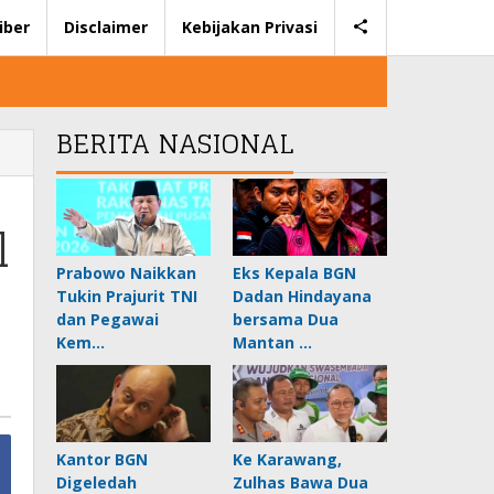
iber
Disclaimer
Kebijakan Privasi
BERITA NASIONAL
l
Prabowo Naikkan
Eks Kepala BGN
Tukin Prajurit TNI
Dadan Hindayana
dan Pegawai
bersama Dua
Kem…
Mantan …
Kantor BGN
Ke Karawang,
Digeledah
Zulhas Bawa Dua