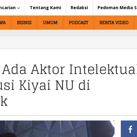
ncarian
Tentang Kami
Redaksi
Pedoman Media S
IWA
BISNIS
UMUM
PODCAST
BERITA VIDEO
Ada Aktor Intelektua
usi Kiyai NU di
k