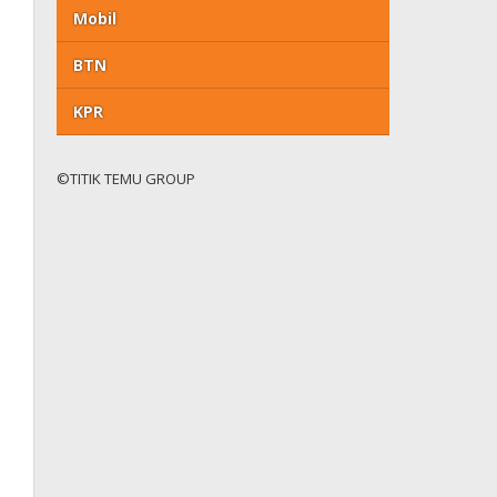
Mobil
BTN
KPR
©TITIK TEMU GROUP