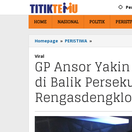
Lewati
Pe
ke
konten
HOME
NASIONAL
POLITIK
PERIST
Homepage
»
PERISTIWA
»
GP
Ansor
Yakin
Viral
GP Ansor Yakin 
Ada
Aktor
Intelektual
di Balik Persek
di
Balik
Rengasdengklo
Persekusi
Kiyai
NU
di
Rengasdengklok