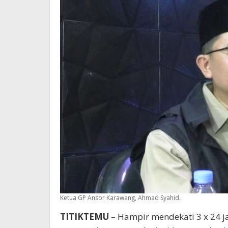
Ketua GP Ansor Karawang, Ahmad Syahid.
TITIKTEMU
– Hampir mendekati 3 x 24 j