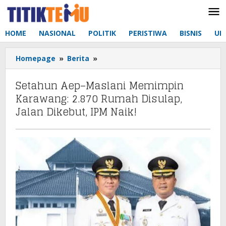
Lewati
ke
konten
HOME
NASIONAL
POLITIK
PERISTIWA
BISNIS
UM
Homepage
»
Berita
»
Setahun
Aep–
Maslani
Setahun Aep–Maslani Memimpin
Memimpin
Karawang: 2.870 Rumah Disulap,
Karawang:
Jalan Dikebut, IPM Naik!
2.870
Rumah
Disulap,
Jalan
Dikebut,
IPM
Naik!