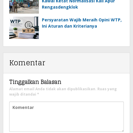
Kawal Ketat Normalisasi Kali Apur
Rengasdengklok
Persyaratan Wajib Meraih Opini WTP,
Ini Aturan dan Kriterianya
Komentar
Tinggalkan Balasan
Alamat email Anda tidak akan dipublikasikan.
Ruas yang
wajib ditandai
*