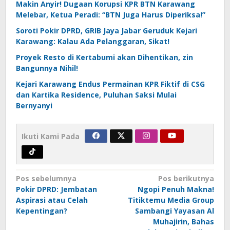
Makin Anyir! Dugaan Korupsi KPR BTN Karawang
Melebar, Ketua Peradi: “BTN Juga Harus Diperiksa!”
Soroti Pokir DPRD, GRIB Jaya Jabar Geruduk Kejari
Karawang: Kalau Ada Pelanggaran, Sikat!
Proyek Resto di Kertabumi akan Dihentikan, zin
Bangunnya Nihil!
Kejari Karawang Endus Permainan KPR Fiktif di CSG
dan Kartika Residence, Puluhan Saksi Mulai
Bernyanyi
Ikuti Kami Pada
Navigasi
Pos sebelumnya
Pos berikutnya
pos
Pokir DPRD: Jembatan
Ngopi Penuh Makna!
Aspirasi atau Celah
Titiktemu Media Group
Kepentingan?
Sambangi Yayasan Al
Muhajirin, Bahas