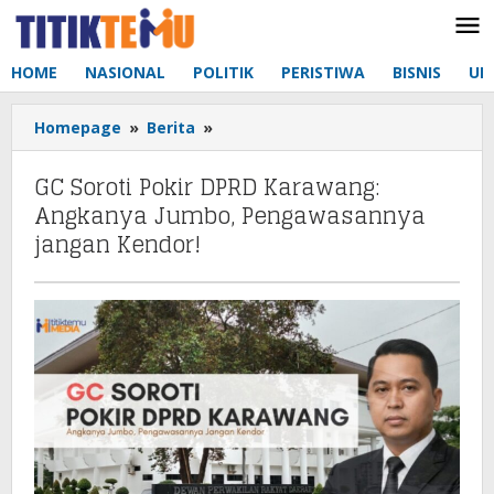
Lewati
ke
konten
HOME
NASIONAL
POLITIK
PERISTIWA
BISNIS
UM
Homepage
»
Berita
»
GC
Soroti
Pokir
GC Soroti Pokir DPRD Karawang:
DPRD
Angkanya Jumbo, Pengawasannya
Karawang:
jangan Kendor!
Angkanya
Jumbo,
Pengawasannya
jangan
Kendor!